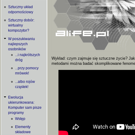
Sztuczny układ
odpornościowy
Sztuczny dobór:
wirtualny
kompozytor?
W poszukiwaniu
najlepszych
osobników
...i najkrótszych
Wykład: czym zajmuje się sztuczne życie? Jak
dróg
metodami można badać skomplikowane fenomen
...przy pomocy
mrówek!
...albo rojów
cząstek!
Ewolucja
ukierunkowana:
Komputer sam pisze
programy
Wstęp
Elementy
składowe