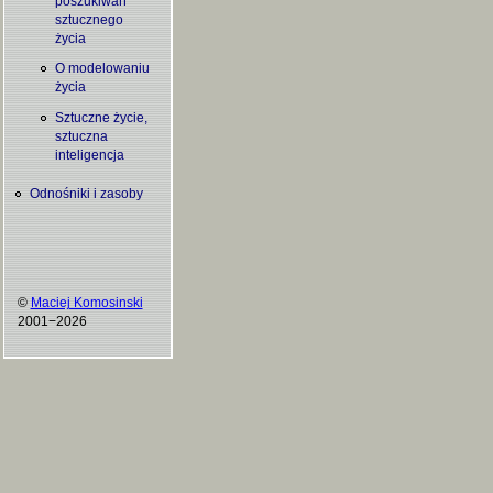
poszukiwań
sztucznego
życia
O modelowaniu
życia
Sztuczne życie,
sztuczna
inteligencja
Odnośniki i zasoby
©
Maciej Komosinski
2001−2026