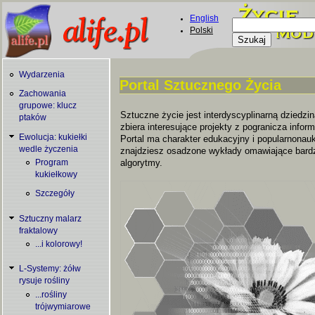
Skip to main content
English
Szukaj
Polski
Formularz
wyszukiwani
Wydarzenia
Portal Sztucznego Życia
Zachowania
You are here
grupowe: klucz
Sztuczne życie jest interdyscyplinarną dziedzin
ptaków
zbiera interesujące projekty z pogranicza informat
Ewolucja: kukiełki
Portal ma charakter edukacyjny i popularnonauk
wedle życzenia
znajdziesz osadzone wykłady omawiające bard
algorytmy.
Program
kukiełkowy
Szczegóły
Sztuczny malarz
fraktalowy
...i kolorowy!
L-Systemy: żółw
rysuje rośliny
...rośliny
trójwymiarowe